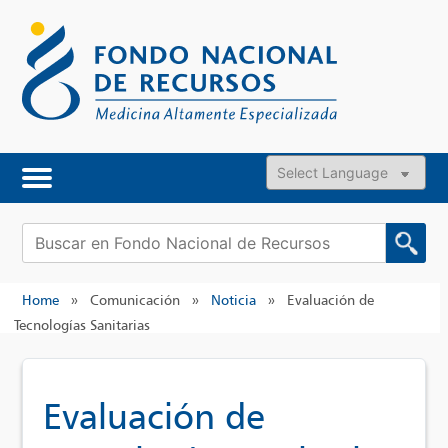
Skip
to
content
Powered by
Buscar:
Home
»
Comunicación
»
Noticia
»
Evaluación de
Tecnologías Sanitarias
Evaluación de