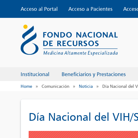
Skip
Acceso al Portal
Acceso a Pacientes
Acces
to
content
Institucional
Beneficiarios y Prestaciones
Home
»
Comunicación
»
Noticia
»
Día Nacional del 
Día Nacional del VIH/