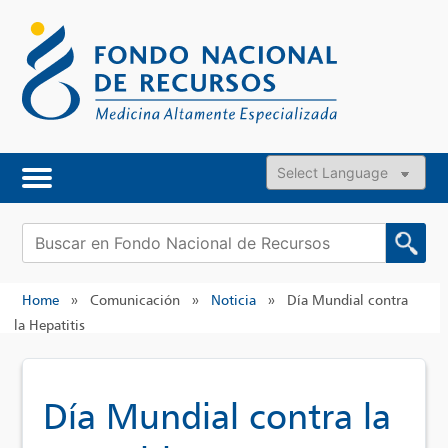
Skip
to
content
Powered by
Buscar:
Home
»
Comunicación
»
Noticia
»
Día Mundial contra
la Hepatitis
Día Mundial contra la