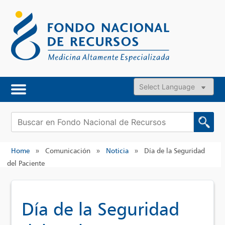
Skip
to
content
Powered by
Buscar:
Home
»
Comunicación
»
Noticia
»
Día de la Seguridad
del Paciente
Día de la Seguridad