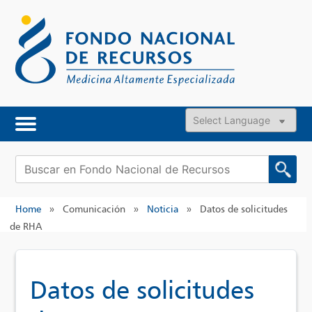
Skip
to
content
Powered by
Buscar:
Home
»
Comunicación
»
Noticia
»
Datos de solicitudes
de RHA
Datos de solicitudes