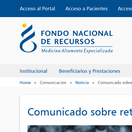
Skip
Acceso al Portal
Acceso a Pacientes
Acces
to
content
Institucional
Beneficiarios y Prestaciones
Home
»
Comunicación
»
Noticia
»
Comunicado sobre 
Comunicado sobre ret