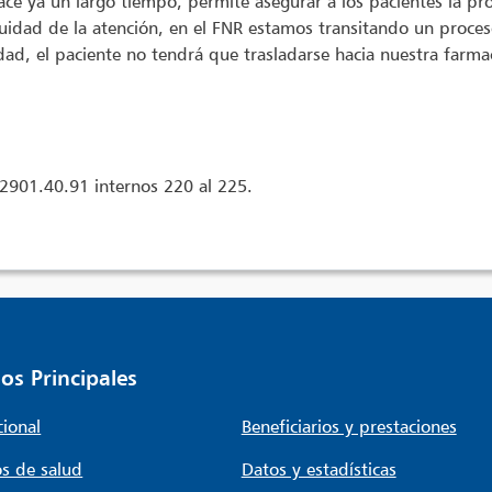
ace ya un largo tiempo, permite asegurar a los pacientes la p
idad de la atención, en el FNR estamos transitando un proceso
dad, el paciente no tendrá que trasladarse hacia nuestra farma
 2901.40.91 internos 220 al 225.
os Principales
cional
Beneficiarios y prestaciones
s de salud
Datos y estadísticas