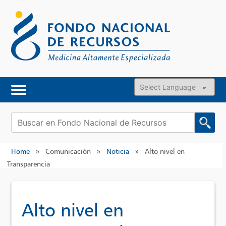
Skip
to
content
Powered by
Buscar:
Home
»
Comunicación
»
Noticia
»
Alto nivel en
Transparencia
Alto nivel en