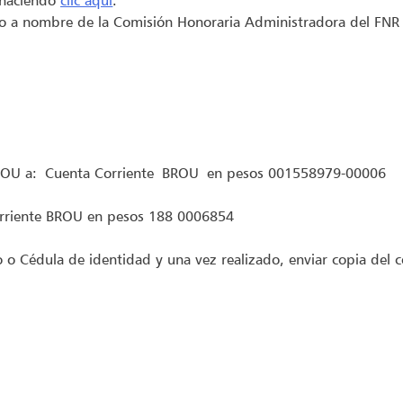
n haciendo
clic aquí
.
go a nombre de la Comisión Honoraria Administradora del FNR
 BROU a: Cuenta Corriente BROU en pesos 001558979-00006
orriente BROU en pesos 188 0006854
o Cédula de identidad y una vez realizado, enviar copia de