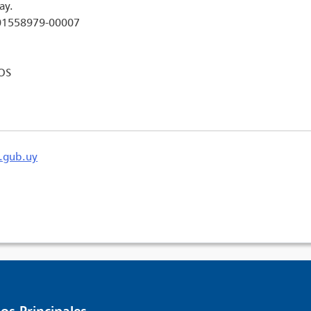
ay.
001558979-00007
OS
.gub.uy
os Principales