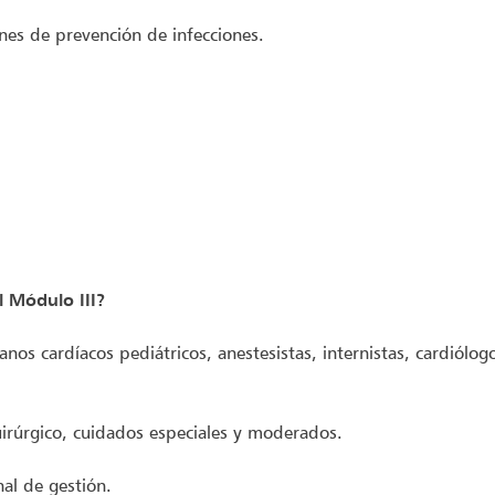
ones de prevención de infecciones.
l Módulo III?
anos cardíacos pediátricos, anestesistas, internistas, cardiólog
irúrgico, cuidados especiales y moderados.
al de gestión.