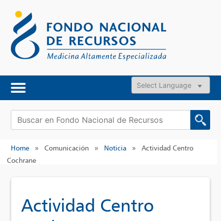
Skip
to
content
Powered by
Buscar:
Home
»
Comunicación
»
Noticia
»
Actividad Centro
Cochrane
Actividad Centro