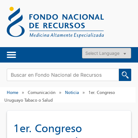
Skip
to
content
Powered by
Buscar:
Home
»
Comunicación
»
Noticia
»
1er. Congreso
Uruguayo Tabaco o Salud
1er. Congreso