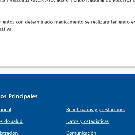
ntan Vasculitis ANCA Asociada el Fondo Nacional de Recursos 
mientos con determinado medicamento se realizará teniendo en c
ativa.
os Principales
cional
Beneficiarios y prestaciones
s de salud
Datos y estadísticas
stración
Comunicación