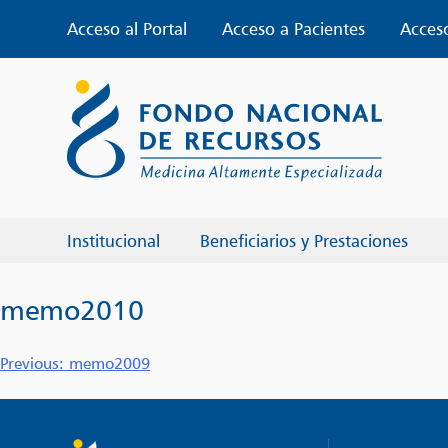
Skip
Acceso al Portal
Acceso a Pacientes
Acces
to
content
Institucional
Beneficiarios y Prestaciones
memo2010
Navegación
Previous:
memo2009
de
entradas