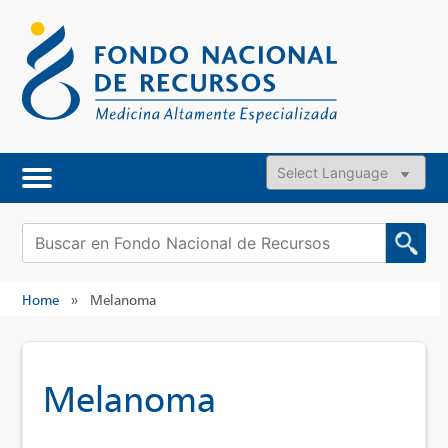
Skip
to
content
Powered by
Buscar:
Home
»
Melanoma
Melanoma