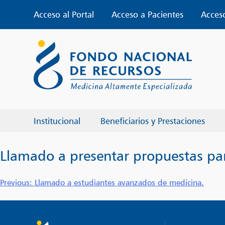
Skip
Acceso al Portal
Acceso a Pacientes
Acces
to
content
Institucional
Beneficiarios y Prestaciones
Llamado a presentar propuestas para
Navegación
Previous:
Llamado a estudiantes avanzados de medicina.
de
entradas