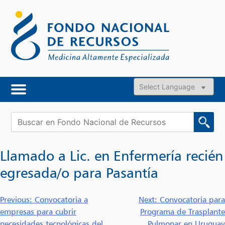
Skip
to
content
Powered by
Buscar:
Llamado a Lic. en Enfermería recién
egresada/o para Pasantía
Navegación
Previous:
Convocatoria a
Next:
Convocatoria para
empresas para cubrir
Programa de Trasplante
de
necesidades tecnológicas del
Pulmonar en Uruguay