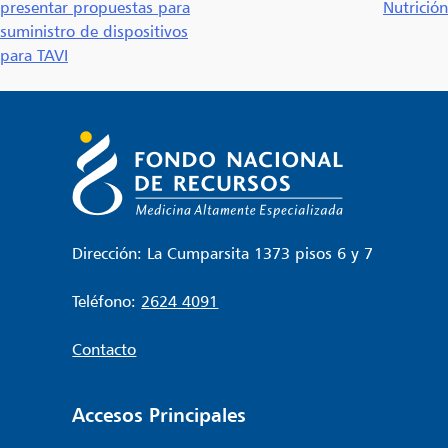
presentar propuestas para
Nutrición
de
suministro de dispositivos
entradas
para TAVI
Dirección: La Cumparsita 1373 pisos 6 y 7
Teléfono:
2624 4091
Contacto
Accesos Principales