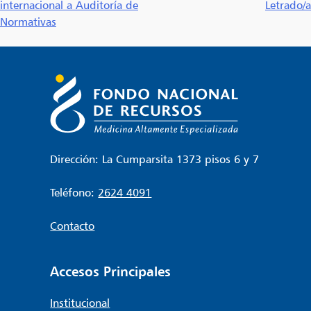
internacional a Auditoría de
Letrado/a
de
Normativas
entradas
Dirección: La Cumparsita 1373 pisos 6 y 7
Teléfono:
2624 4091
Contacto
Accesos Principales
Institucional