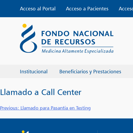
Skip
Acceso al Portal
Acceso a Pacientes
Acces
to
content
Institucional
Beneficiarios y Prestaciones
Llamado a Call Center
Navegación
Previous:
Llamado para Pasantía en Testing
de
entradas