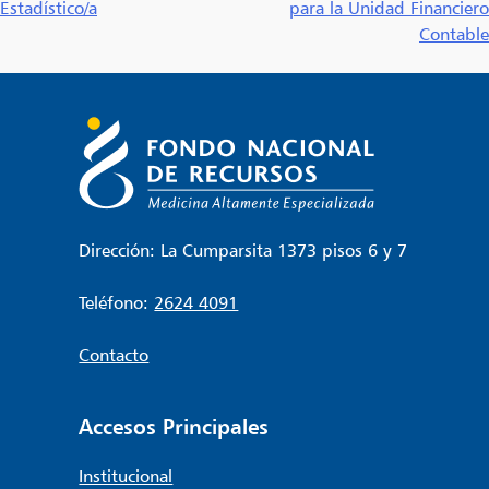
Estadístico/a
para la Unidad Financiero
de
Contable
entradas
Dirección: La Cumparsita 1373 pisos 6 y 7
Teléfono:
2624 4091
Contacto
Accesos Principales
Institucional