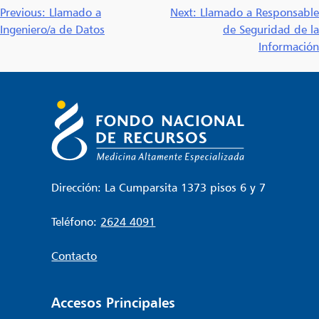
Navegación
Previous:
Llamado a
Next:
Llamado a Responsable
Ingeniero/a de Datos
de Seguridad de la
de
Información
entradas
Dirección: La Cumparsita 1373 pisos 6 y 7
Teléfono:
2624 4091
Contacto
Accesos Principales