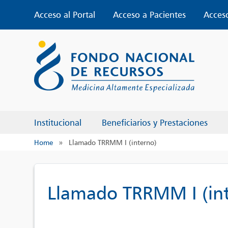
Skip
Acceso al Portal
Acceso a Pacientes
Acces
to
content
Institucional
Beneficiarios y Prestaciones
Home
»
Llamado TRRMM I (interno)
Llamado TRRMM I (in