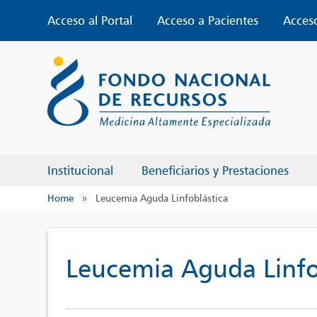
Skip
Acceso al Portal
Acceso a Pacientes
Acces
to
content
Institucional
Beneficiarios y Prestaciones
Home
»
Leucemia Aguda Linfoblástica
Leucemia Aguda Linfo