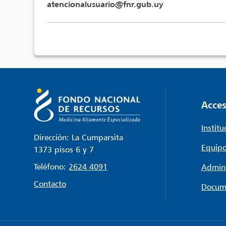
atencionalusuario@fnr.gub.uy
Acces
Institu
Dirección: La Cumparsita
Equipo
1373 pisos 6 y 7
Teléfono:
2624 4091
Admini
Contacto
Docum