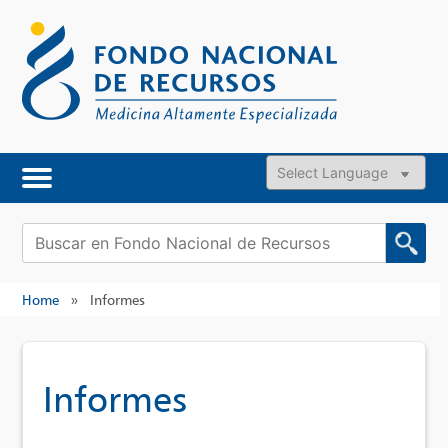
Skip
to
content
Powered by
Buscar:
Home
»
Informes
Informes