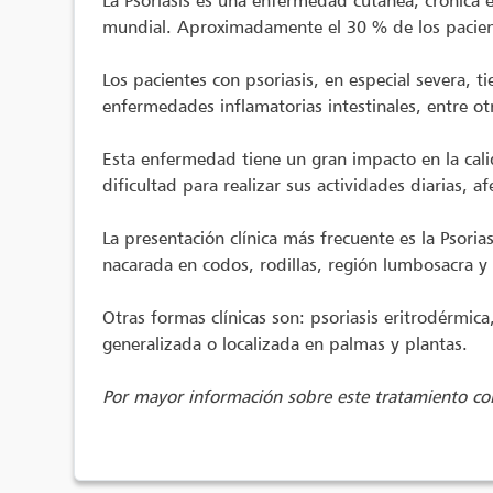
La Psoriasis es una enfermedad cutánea, crónica 
mundial. Aproximadamente el 30 % de los paciente
Los pacientes con psoriasis, en especial severa,
enfermedades inflamatorias intestinales, entre ot
Esta enfermedad tiene un gran impacto en la calid
dificultad para realizar sus actividades diarias, a
La presentación clínica más frecuente es la Psoria
nacarada en codos, rodillas, región lumbosacra y
Otras formas clínicas son: psoriasis eritrodérmic
generalizada o localizada en palmas y plantas.
Por mayor información sobre este tratamiento con