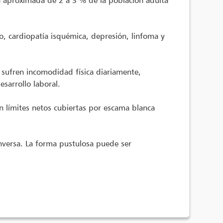
ia aproximada de 2 a 3 % de la población adulta
o, cardiopatía isquémica, depresión, linfoma y
s sufren incomodidad física diariamente,
esarrollo laboral.
on límites netos cubiertas por escama blanca
inversa. La forma pustulosa puede ser