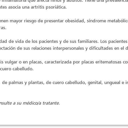
e inflamatoria que afecta niños y adultos. Tiene una prevalenc
s asocia una artritis psoriática.
 tienen mayor riesgo de presentar obesidad, síndrome metabólic
ras.
ad de vida de los pacientes y de sus familiares. Los paciente
fectación de sus relaciones interpersonales y dificultades en el d
sis vulgar o en placas, caracterizada por placas eritematosas c
 cuero cabelludo.
a, de palmas y plantas, de cuero cabelludo, genital, ungueal e 
sulte a su médico/a tratante.