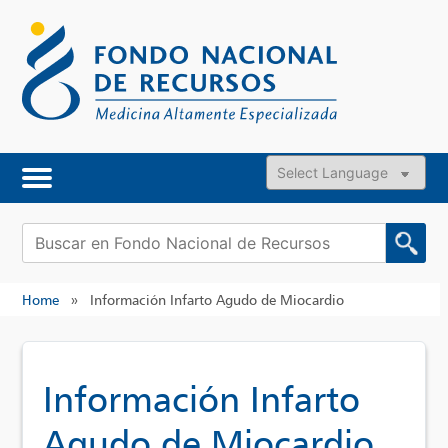
Skip
to
content
Powered by
Buscar:
Home
»
Información Infarto Agudo de Miocardio
Información Infarto
Agudo de Miocardio