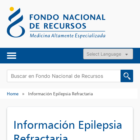
Skip
to
content
Powered by
Buscar:
Home
»
Información Epilepsia Refractaria
Información Epilepsia
Refractaria