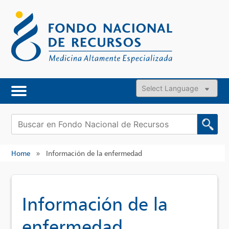
Skip
to
content
Powered by
Buscar:
Home
»
Información de la enfermedad
Información de la
enfermedad