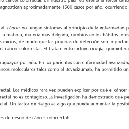
mo cáncer colorrectal. En nuestro país representa el tercer cá
iagnostican aproximadamente 1500 casos por año, ocurriendo 
tal. cáncer no tengan síntomas al principio de la enfermedad 
 la materia, materia más delgada, cambios en los hábitos intes
s inicios, de modo que las pruebas de detección son importan
 cáncer colorrectal. El tratamiento incluye cirugía, quimioter
ruguayos por año. En los pacientes con enfermedad avanzada,
lancos moleculares tales como el Bevacizumab, ha permitido una
rectal. Los médicos rara vez pueden explicar por qué el cáncer
rrectal no es contagioso.La investigación ha demostrado que pe
ectal. Un factor de riesgo es algo que puede aumentar la posi
s de riesgo de cáncer colorrectal: