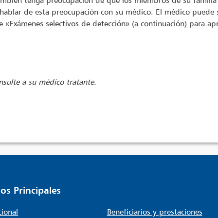
 también tenga preocupación de que los miembros de su famili
hablar de esta preocupación con su médico. El médico puede su
e «Exámenes selectivos de detección» (a continuación) para a
sulte a su médico tratante.
os Principales
cional
Beneficiarios y prestaciones