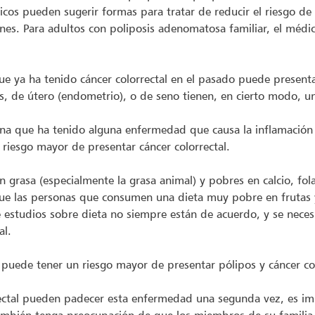
cos pueden sugerir formas para tratar de reducir el riesgo de 
es. Para adultos con poliposis adenomatosa familiar, el méd
e ya ha tenido cáncer colorrectal en el pasado puede presenta
s, de útero (endometrio), o de seno tienen, en cierto modo, un
a que ha tenido alguna enfermedad que causa la inflamación de
iesgo mayor de presentar cáncer colorrectal.
en grasa (especialmente la grasa animal) y pobres en calcio, fo
 que las personas que consumen una dieta muy pobre en frutas
de estudios sobre dieta no siempre están de acuerdo, y se nece
al.
 puede tener un riesgo mayor de presentar pólipos y cáncer col
rectal pueden padecer esta enfermedad una segunda vez, es im