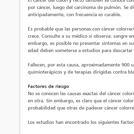
El cáncer del colon y recto también se conoce co
por cáncer, luego del carcinoma de pulmón. Se d
anticipadamente, con frecuencia es curable.
Es probable que las personas con cáncer colorrec
crece. Consulte a su médico si observa: sangre en
embargo, es posible no presentar síntomas en su
edad deben someterse a estudios para descartar el
Fallecen, por esta causa, aproximadamente 900 u
quimioterápicos y de terapias dirigidas contra b
Factores de riesgo
No se conocen las causas exactas del cáncer color
en otra. Sin embargo, es claro que el cáncer colo
probabilidad que otras de padecer cáncer colorr
Los estudios han encontrado los siguientes factore