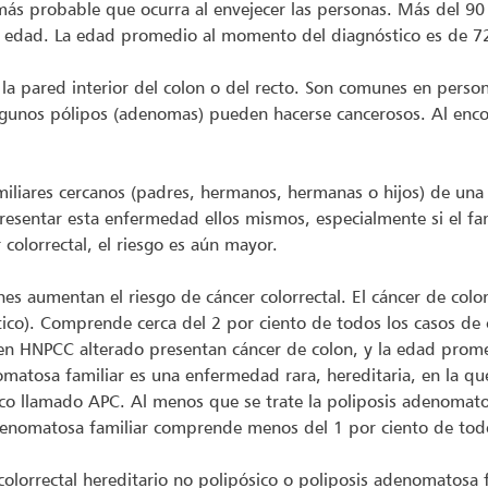
s más probable que ocurra al envejecer las personas. Más del 9
e edad. La edad promedio al momento del diagnóstico es de 7
la pared interior del colon o del recto. Son comunes en pers
lgunos pólipos (adenomas) pueden hacerse cancerosos. Al encont
iliares cercanos (padres, hermanos, hermanas o hijos) de una 
esentar esta enfermedad ellos mismos, especialmente si el fam
colorrectal, el riesgo es aún mayor.
es aumentan el riesgo de cáncer colorrectal. El cáncer de colo
co). Comprende cerca del 2 por ciento de todos los casos de 
en HNPCC alterado presentan cáncer de colon, y la edad prom
omatosa familiar es una enfermedad rara, hereditaria, en la qu
ico llamado APC. Al menos que se trate la poliposis adenomato
adenomatosa familiar comprende menos del 1 por ciento de todos
colorrectal hereditario no polipósico o poliposis adenomatosa