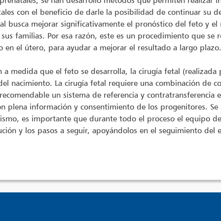
 prenatales, se han desarrollo métodos que permiten realizar in
les con el beneficio de darle la posibilidad de continuar su de
 cual busca mejorar significativamente el pronóstico del feto y e
 sus familias. Por esa razón, este es un procedimiento que se 
to en el útero, para ayudar a mejorar el resultado a largo plazo
medida que el feto se desarrolla, la cirugía fetal (realizada 
del nacimiento. La cirugía fetal requiere una combinación de c
recomendable un sistema de referencia y contratransferencia en
on plena información y consentimiento de los progenitores. Se 
simismo, es importante que durante todo el proceso el equipo 
ción y los pasos a seguir, apoyándolos en el seguimiento del e