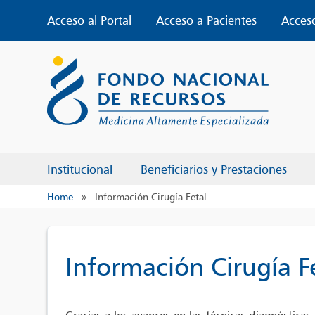
Skip
Acceso al Portal
Acceso a Pacientes
Acces
to
content
Institucional
Beneficiarios y Prestaciones
Home
»
Información Cirugía Fetal
Información Cirugía F