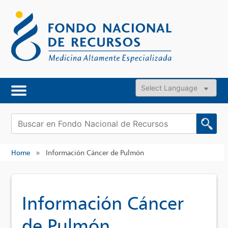
Skip
to
content
Powered by
Buscar:
Home
»
Información Cáncer de Pulmón
Información Cáncer
de Pulmón