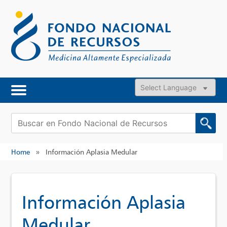
Skip
to
content
Powered by
Buscar:
Home
»
Información Aplasia Medular
Información Aplasia
Medular