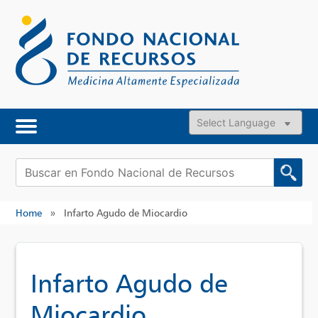
Skip
to
content
Powered by
Buscar:
Home
»
Infarto Agudo de Miocardio
Infarto Agudo de
Miocardio