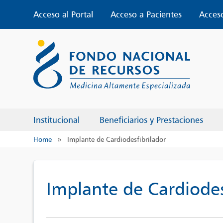
Skip
Acceso al Portal
Acceso a Pacientes
Acces
to
content
Institucional
Beneficiarios y Prestaciones
Home
»
Implante de Cardiodesfibrilador
Implante de Cardiodes