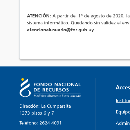
ATENCIÓN:
A partir del 1º de agosto de 2020, la
sistema informático. Quedando sin validez el enví
atencionalusuario@fnr.gub.uy
Acces
Institu
Dirección: La Cumparsita
Equipo
1373 pisos 6 y 7
Teléfono:
2624 4091
Admini