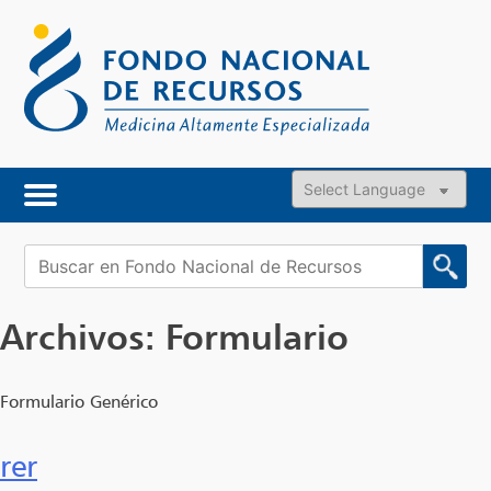
Skip
to
content
Powered by
Buscar:
Archivos:
Formulario
Formulario Genérico
rer