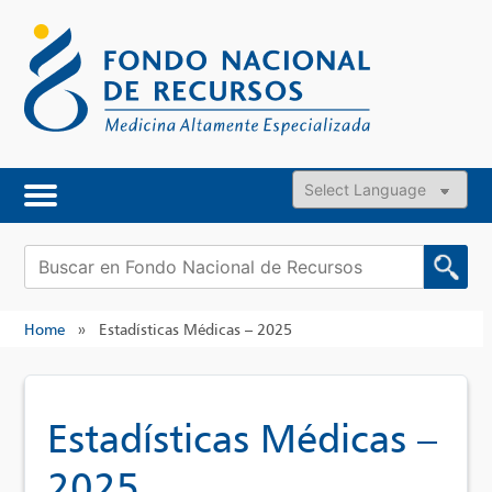
Skip
to
content
Powered by
Buscar:
Home
»
Estadísticas Médicas – 2025
Estadísticas Médicas –
2025