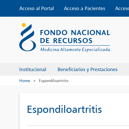
Skip
Acceso al Portal
Acceso a Pacientes
Acces
to
content
Institucional
Beneficiarios y Prestaciones
Home
»
Espondiloartritis
Espondiloartritis