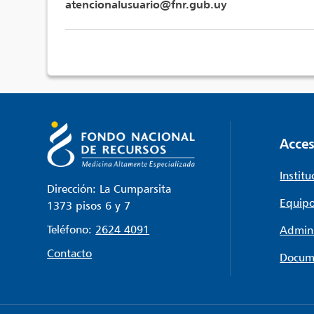
atencionalusuario@fnr.gub.uy
Acces
Institu
Dirección: La Cumparsita
Equipo
1373 pisos 6 y 7
Teléfono:
2624 4091
Admini
Contacto
Docum