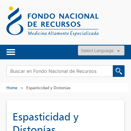
Skip
to
content
Powered by
Buscar:
Home
»
Espasticidad y Distonías
Espasticidad y
Distonías