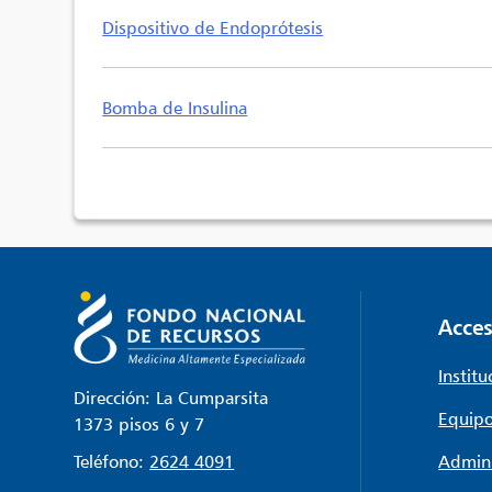
Dispositivo de Endoprótesis
Bomba de Insulina
Acces
Institu
Dirección: La Cumparsita
Equipo
1373 pisos 6 y 7
Teléfono:
2624 4091
Admini