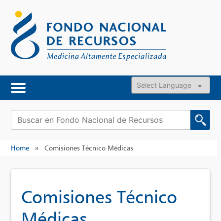
Skip
to
content
Powered by
Buscar:
Home
»
Comisiones Técnico Médicas
Comisiones Técnico
Médicas