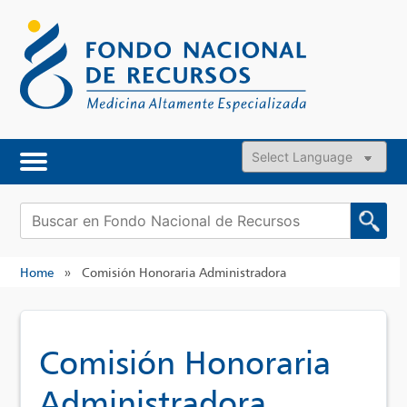
Skip
to
content
Powered by
Buscar:
Home
»
Comisión Honoraria Administradora
Comisión Honoraria
Administradora