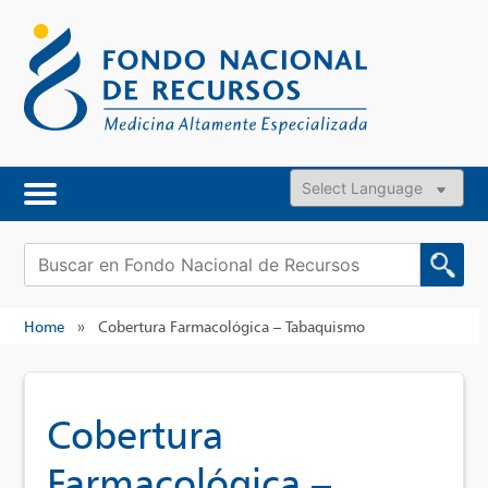
Skip
to
content
Powered by
Buscar:
Home
»
Cobertura Farmacológica – Tabaquismo
Cobertura
Farmacológica –