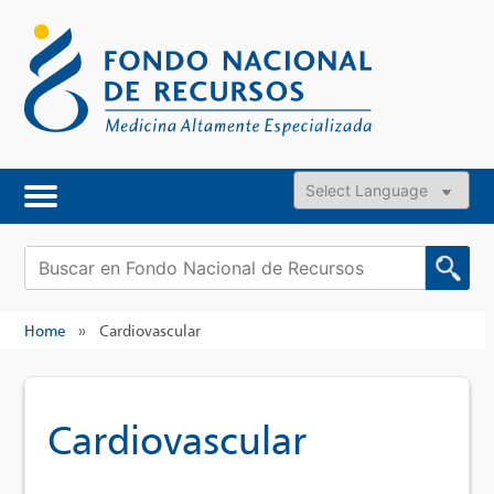
Skip
to
content
Powered by
Buscar:
Home
»
Cardiovascular
Cardiovascular