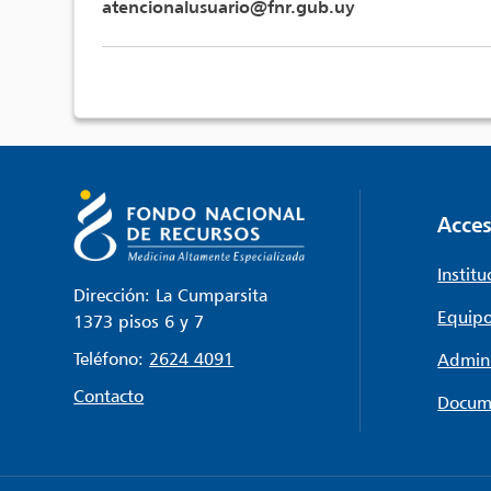
atencionalusuario@fnr.gub.uy
Acces
Institu
Dirección: La Cumparsita
Equipo
1373 pisos 6 y 7
Teléfono:
2624 4091
Admini
Contacto
Docum