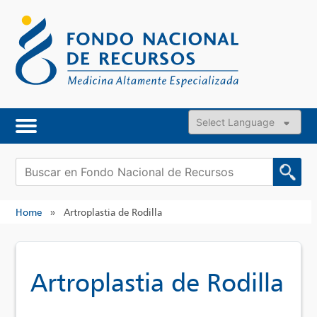
Skip
to
content
Powered by
Buscar:
Home
»
Artroplastia de Rodilla
Artroplastia de Rodilla