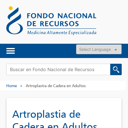
Skip
to
content
Powered by
Buscar:
Home
»
Artroplastia de Cadera en Adultos
Artroplastia de
Cadera en Adultos