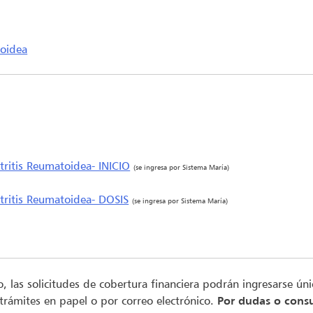
toidea
tritis Reumatoidea- INICIO
(se ingresa por Sistema María)
rtritis Reumatoidea- DOSIS
(se ingresa por Sistema María)
to, las solicitudes de cobertura financiera podrán ingresarse ú
 trámites en papel o por correo electrónico.
Por dudas o consu