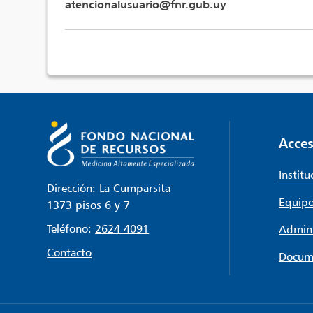
atencionalusuario@fnr.gub.uy
Acces
Institu
Dirección: La Cumparsita
Equipo
1373 pisos 6 y 7
Teléfono:
2624 4091
Admini
Contacto
Docum