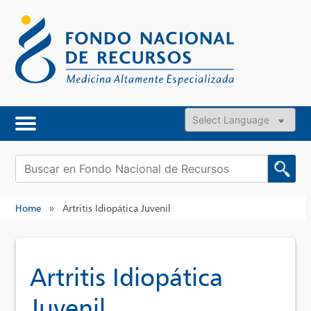
Skip
to
content
Powered by
Buscar:
Home
»
Artritis Idiopática Juvenil
Artritis Idiopática
Juvenil