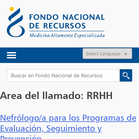
Skip
to
content
Powered by
Buscar:
Area del llamado:
RRHH
Nefrólogo/a para los Programas de
Evaluación, Seguimiento y
Prevención