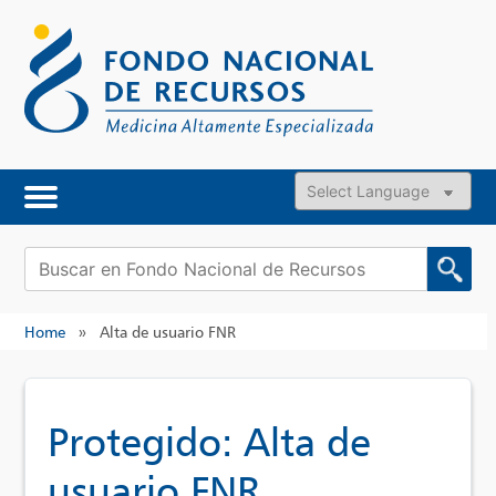
Skip
to
content
Powered by
Buscar:
Home
»
Alta de usuario FNR
Protegido: Alta de
usuario FNR