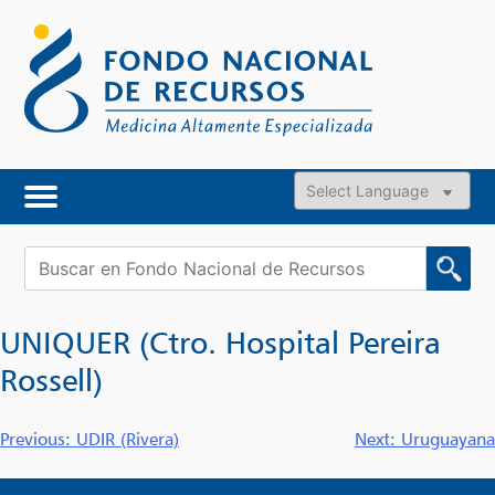
Skip
to
content
Powered by
Buscar:
UNIQUER (Ctro. Hospital Pereira
Rossell)
Navegación
Previous:
UDIR (Rivera)
Next:
Uruguayana
de